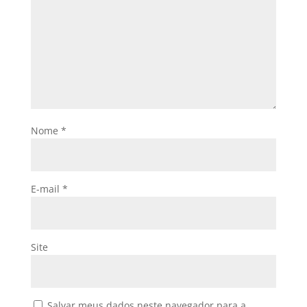
Nome
*
E-mail
*
Site
Salvar meus dados neste navegador para a