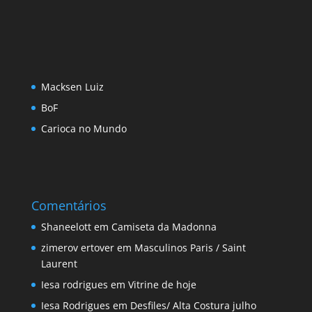
Macksen Luiz
BoF
Carioca no Mundo
Comentários
Shaneelott
em
Camiseta da Madonna
zimerov ertover
em
Masculinos Paris / Saint
Laurent
Iesa rodrigues
em
Vitrine de hoje
Iesa Rodrigues
em
Desfiles/ Alta Costura julho