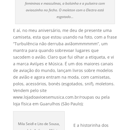
femininas e masculinas, a bolsinha e a pulseira com
aviaozinho no fecho. O moleton com o Electra está
esgotado…
E aí­, no meu aniversário, me deu de presente uma
camiseta, esta que estou usando na foto, com a frase
“Turbulência não derruba aviãommmmmm”, um
mantra para quando sobrevoar lugares que
sacodem o avião. Claro que fui olhar a etiqueta, e vi
a marca Aviíµes e Música. É um dos maiores canais
de aviação do mundo, lançam livros sobre modelos
de avião e agora entram na moda, com camisetas,
polos, acessórios, bonés (esgotados, snif), moletons.
Vendem pelo site
www.lojadoavioesemusica.com.br/roupas ou pela
loja fí­sica em Guarulhos (São Paulo);
Mila Seidl e Lito de Sousa,
E a historinha dos