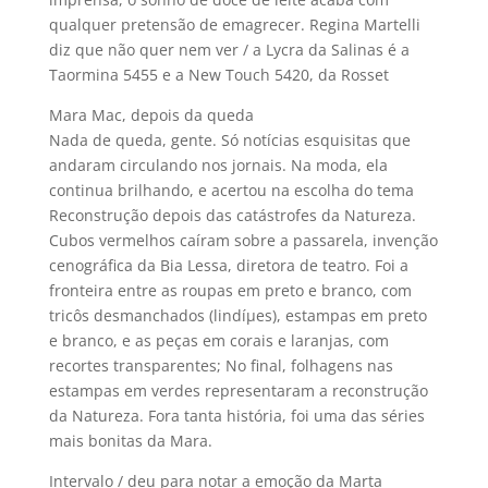
qualquer pretensão de emagrecer. Regina Martelli
diz que não quer nem ver / a Lycra da Salinas é a
Taormina 5455 e a New Touch 5420, da Rosset
Mara Mac, depois da queda
Nada de queda, gente. Só notí­cias esquisitas que
andaram circulando nos jornais. Na moda, ela
continua brilhando, e acertou na escolha do tema
Reconstrução depois das catástrofes da Natureza.
Cubos vermelhos caí­ram sobre a passarela, invenção
cenográfica da Bia Lessa, diretora de teatro. Foi a
fronteira entre as roupas em preto e branco, com
tricôs desmanchados (lindíµes), estampas em preto
e branco, e as peças em corais e laranjas, com
recortes transparentes; No final, folhagens nas
estampas em verdes representaram a reconstrução
da Natureza. Fora tanta história, foi uma das séries
mais bonitas da Mara.
Intervalo / deu para notar a emoção da Marta