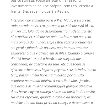
básico surfista. Posso arriscar uma razão? O
investimento na equipe própria, com Léo Ferreira à
frente. Eles sabem o que é a Redley.
Intervalo / no caminho para o Pier Mauá, a surpresa:
tudo parado no Aterro, porque o presidente está lá, em
um Forum, falando de desarmamento nuclear, Irã, etc.
Alternativa: Presidente Antonio Carlos, a rua que tem
mais ônibus do mundo. Hoje estou contra presidentes
em geral / falando de atrasos, queria mais uma vez
esclarecer o que é atraso em desfiles. Quando o convite
diz “14 horas”, este é o horário de chegada dos
convidados, de abertura da sala. Até que todos se
ajeitem, achem seus lugares, peguem seus brindes (quem
tem), passam meia hora, 40 minutos, por aí­. Isto,
acontece no mundo inteiro. A exceção é Marc Jacobs,
que depois de muitas recalamaçíµes (porque atrasava
duas horas), agora começa sharp, no horário do convite.
Há casos especiais, quando o cabelo dá problema, as
modelos tinham tinta preta na cabeça e devem lavar o