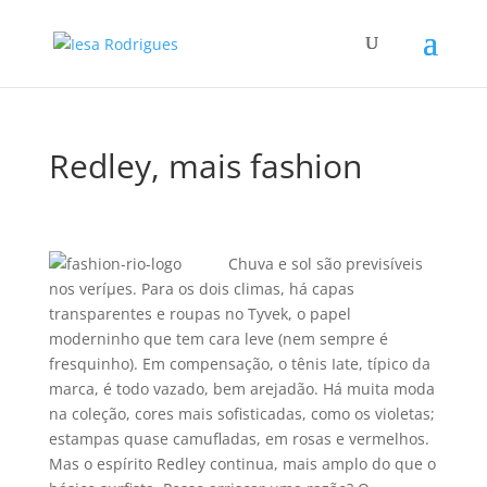
Redley, mais fashion
Chuva e sol são previsí­veis
nos veríµes. Para os dois climas, há capas
transparentes e roupas no Tyvek, o papel
moderninho que tem cara leve (nem sempre é
fresquinho). Em compensação, o tênis Iate, tí­pico da
marca, é todo vazado, bem arejadão. Há muita moda
na coleção, cores mais sofisticadas, como os violetas;
estampas quase camufladas, em rosas e vermelhos.
Mas o espí­rito Redley continua, mais amplo do que o