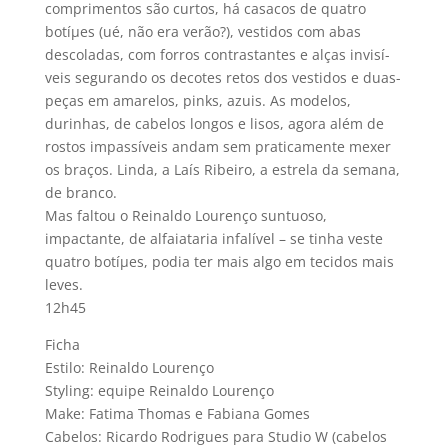
comprimentos são curtos, há casacos de quatro
botíµes (ué, não era verão?), vestidos com abas
descoladas, com forros contrastantes e alças invisí­
veis segurando os decotes retos dos vestidos e duas-
peças em amarelos, pinks, azuis. As modelos,
durinhas, de cabelos longos e lisos, agora além de
rostos impassí­veis andam sem praticamente mexer
os braços. Linda, a Laí­s Ribeiro, a estrela da semana,
de branco.
Mas faltou o Reinaldo Lourenço suntuoso,
impactante, de alfaiataria infalí­vel – se tinha veste
quatro botíµes, podia ter mais algo em tecidos mais
leves.
12h45
Ficha
Estilo: Reinaldo Lourenço
Styling: equipe Reinaldo Lourenço
Make: Fatima Thomas e Fabiana Gomes
Cabelos: Ricardo Rodrigues para Studio W (cabelos