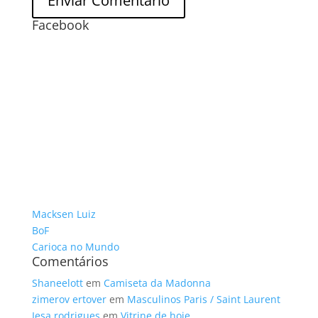
Facebook
Macksen Luiz
BoF
Carioca no Mundo
Comentários
Shaneelott
em
Camiseta da Madonna
zimerov ertover
em
Masculinos Paris / Saint Laurent
Iesa rodrigues
em
Vitrine de hoje