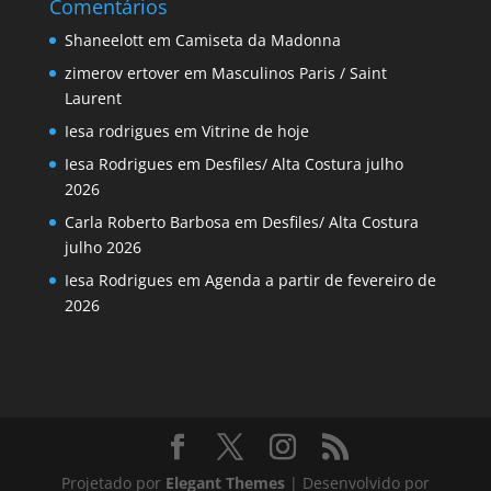
Comentários
Shaneelott
em
Camiseta da Madonna
zimerov ertover
em
Masculinos Paris / Saint
Laurent
Iesa rodrigues
em
Vitrine de hoje
Iesa Rodrigues
em
Desfiles/ Alta Costura julho
2026
Carla Roberto Barbosa
em
Desfiles/ Alta Costura
julho 2026
Iesa Rodrigues
em
Agenda a partir de fevereiro de
2026
Projetado por
Elegant Themes
| Desenvolvido por