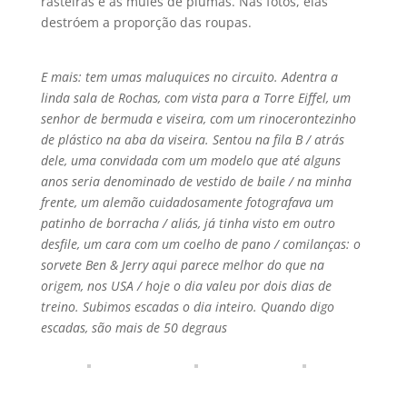
rasteiras e as mules de plumas. Nas fotos, elas
destróem a proporção das roupas.
E mais: tem umas maluquices no circuito. Adentra a
linda sala de Rochas, com vista para a Torre Eiffel, um
senhor de bermuda e viseira, com um rinocerontezinho
de plástico na aba da viseira. Sentou na fila B / atrás
dele, uma convidada com um modelo que até alguns
anos seria denominado de vestido de baile / na minha
frente, um alemão cuidadosamente fotografava um
patinho de borracha / aliás, já tinha visto em outro
desfile, um cara com um coelho de pano / comilanças: o
sorvete Ben & Jerry aqui parece melhor do que na
origem, nos USA / hoje o dia valeu por dois dias de
treino. Subimos escadas o dia inteiro. Quando digo
escadas, são mais de 50 degraus