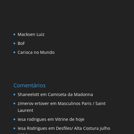
Macksen Luiz
BoF
Carioca no Mundo
Comentários
Shaneelott
em
Camiseta da Madonna
zimerov ertover
em
Masculinos Paris / Saint
Laurent
Iesa rodrigues
em
Vitrine de hoje
Iesa Rodrigues
em
Desfiles/ Alta Costura julho