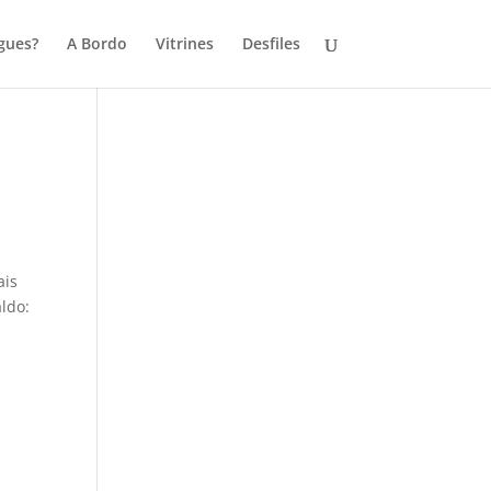
gues?
A Bordo
Vitrines
Desfiles
ais
ldo: