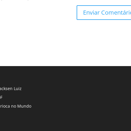
cksen Luiz
F
rioca no Mundo