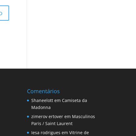
Comentários
Shaneelott
em
Camiseta da
Madonna
zimerov ertover
em
Masculinos
Paris / Saint Laurent
Iesa rodrigues
em
Vitrine de