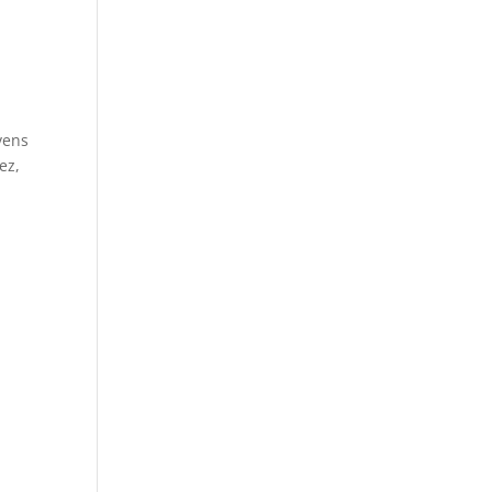
vens
ez,