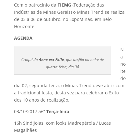
Com o patrocí­nio da
FIEMG
(Federação das
Indústrias de Minas Gerais) o Minas Trend se realiza
de 03 a 06 de outubro, no ExpoMinas, em Belo
Horizonte.
AGENDA
N
a
Croqui da
Anne est Folle,
que desfila na noite de
no
quarta-feira, dia 04
ite
do
dia 02, segunda-feira, o Minas Trend deve abrir com
a tradicional festa, desta vez para celebrar o êxito
dos 10 anos de realização.
03/10/2017 â€“
Terça-feira
16h Sindijoias, com looks Madrepérola / Lucas
Magalhães