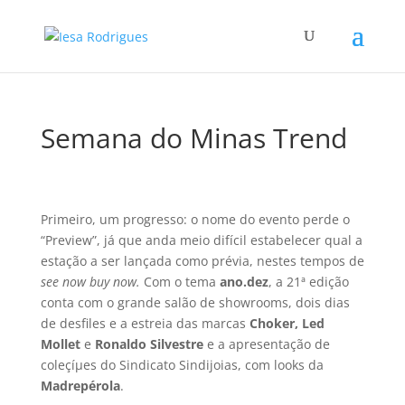
Semana do Minas Trend
Primeiro, um progresso: o nome do evento perde o
“Preview”, já que anda meio difí­cil estabelecer qual a
estação a ser lançada como prévia, nestes tempos de
see now buy now.
Com o tema
ano.dez
, a 21ª edição
conta com o grande salão de showrooms, dois dias
de desfiles e a estreia das marcas
Choker, Led
Mollet
e
Ronaldo Silvestre
e a apresentação de
coleçíµes do Sindicato Sindijoias, com looks da
Madrepérola
.