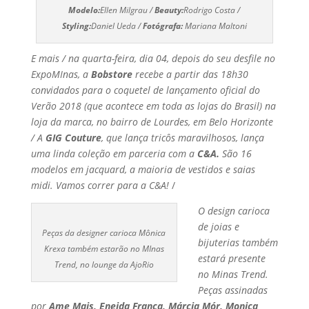
Modelo:
Ellen Milgrau /
Beauty:
Rodrigo Costa /
Styling:
Daniel Ueda /
Fotógrafa:
Mariana Maltoni
E mais /
na quarta-feira, dia 04, depois do seu desfile no
ExpoMInas, a
Bobstore
recebe a partir das 18h30
convidados para o coquetel de lançamento oficial do
Verão 2018 (que acontece em toda as lojas do Brasil) na
loja da marca, no bairro de Lourdes, em Belo Horizonte
/ A
GIG Couture
, que lança tricôs maravilhosos, lança
uma linda coleção em parceria com a
C&A.
São 16
modelos em jacquard, a maioria de vestidos e saias
midi. Vamos correr para a C&A!
/
O design carioca
de joias e
Peças da designer carioca Mônica
bijuterias também
Krexa também estarão no MInas
estará presente
Trend, no lounge da AjoRio
no Minas Trend.
Peças assinadas
por
Ame Mais, Eneida França, Márcia Mór, Monica