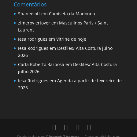
Comentários
Shaneelott
em
Camiseta da Madonna
zimerov ertover
em
Masculinos Paris / Saint
Laurent
Iesa rodrigues
em
Vitrine de hoje
Iesa Rodrigues
em
Desfiles/ Alta Costura julho
2026
Carla Roberto Barbosa
em
Desfiles/ Alta Costura
julho 2026
Iesa Rodrigues
em
Agenda a partir de fevereiro de
2026
Projetado por
Elegant Themes
| Desenvolvido por