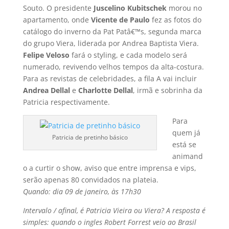
Souto. O presidente
Juscelino Kubitschek
morou no
apartamento, onde
Vicente de Paulo
fez as fotos do
catálogo do inverno da Pat Patâ€™s, segunda marca
do grupo Viera, liderada por Andrea Baptista Viera.
Felipe Veloso
fará o styling, e cada modelo será
numerado, revivendo velhos tempos da alta-costura.
Para as revistas de celebridades, a fila A vai incluir
Andrea Dellal
e
Charlotte Dellal
, irmã e sobrinha da
Patricia respectivamente.
Para
quem já
Patricia de pretinho básico
está se
animand
o a curtir o show, aviso que entre imprensa e vips,
serão apenas 80 convidados na plateia.
Quando: dia 09 de janeiro, às 17h30
Intervalo / afinal, é Patricia Vieira ou Viera? A resposta é
simples: quando o ingles Robert Forrest veio ao Brasil