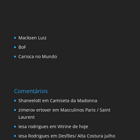
Macksen Luiz
BoF
Carioca no Mundo
Comentários
Shaneelott
em
Camiseta da Madonna
zimerov ertover
em
Masculinos Paris / Saint
Laurent
Iesa rodrigues
em
Vitrine de hoje
Iesa Rodrigues
em
Desfiles/ Alta Costura julho