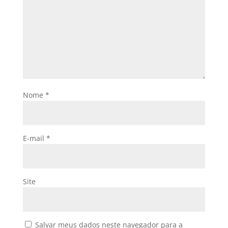
Nome
*
E-mail
*
Site
Salvar meus dados neste navegador para a