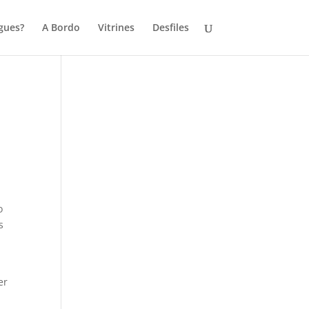
gues?
A Bordo
Vitrines
Desfiles
o
s
er