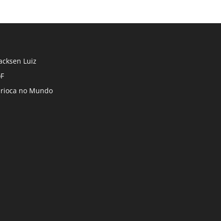
cksen Luiz
F
rioca no Mundo