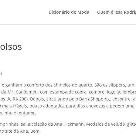
Dicionário de Moda
Quem é Iesa Rodri
bolsos
 e ganham o conforto dos chinelos de quarto. São os slippers, um
da Mr. Cat (o meu, com estampa de cobra, comprei logo lá, lembr
 de R$ 200). Depois, circulando pelo BarraShopping, encontrei a
são mais frágeis, pouco adaptados para dias chuvosos e pedem uma
ecinho é tentador.
prinhas, sai a coleção da Ana Hickmann. Modelos de veludo, glitt
no site da Ana. Bom!