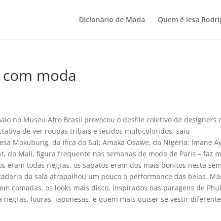
Dicionário de Moda
Quem é Iesa Rodri
s, com moda
io no Museu Afro Brasil provocou o desfile coletivo de designers 
ctativa de ver roupas tribais e tecidos multicoloridos, saiu
esa Mokubung, da ífica do Sul; Amaka Osawe, da Nigéria; Imane Ay
í«t, do Mali, figura frequente nas semanas de moda de Paris – faz 
s eram todas negras, os sapatos eram dos mais bonitos nesta se
scadaria da sala atrapalhou um pouco a performance das belas. Ma
 em camadas, os looks mais disco, inspirados nas paragens de Phuk
negras, louras, japonesas, e quem mais quiser se vestir diferent