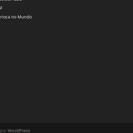
F
rioca no Mundo
 por
WordPress