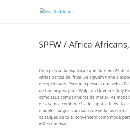
SPFW / Africa African
Uma prévia da exposição que abre em 25 de ma
várias partes da ífrica. Se alguém tinha a expe
decepcionado. Porque o pessoal que veio – Pal
de Camaríµes; Jamil Walji, do Quênia e Xuly B
como seus companheiros de métier. As modelo
de – vamos combinar? – de sapatos feios. A e
modelos longos, com saias de seda, os curtos,
os saiíµes de tule, convencem como moda para 
grifes famosas.