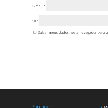
E-mail
*
Site
Salvar meus dados neste navegador para a
Facebook
Ma