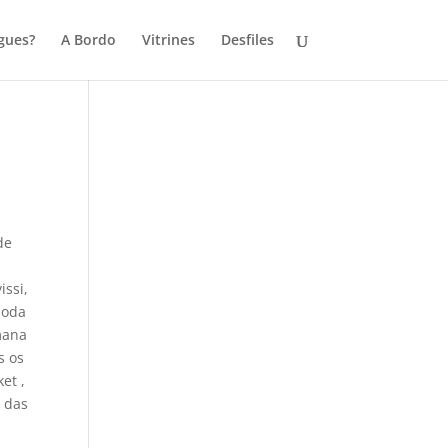
gues?
A Bordo
Vitrines
Desfiles
de
issi,
moda
mana
s os
et ,
e das