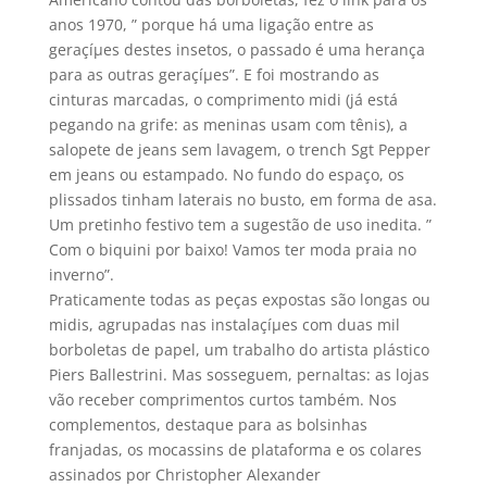
anos 1970, ” porque há uma ligação entre as
geraçíµes destes insetos, o passado é uma herança
para as outras geraçíµes”. E foi mostrando as
cinturas marcadas, o comprimento midi (já está
pegando na grife: as meninas usam com tênis), a
salopete de jeans sem lavagem, o trench Sgt Pepper
em jeans ou estampado. No fundo do espaço, os
plissados tinham laterais no busto, em forma de asa.
Um pretinho festivo tem a sugestão de uso inedita. ”
Com o biquini por baixo! Vamos ter moda praia no
inverno”.
Praticamente todas as peças expostas são longas ou
midis, agrupadas nas instalaçíµes com duas mil
borboletas de papel, um trabalho do artista plástico
Piers Ballestrini. Mas sosseguem, pernaltas: as lojas
vão receber comprimentos curtos também. Nos
complementos, destaque para as bolsinhas
franjadas, os mocassins de plataforma e os colares
assinados por Christopher Alexander