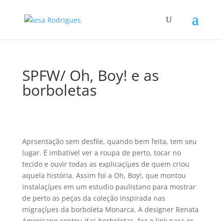
SPFW/ Oh, Boy! e as
borboletas
Aprsentação sem desfile, quando bem feita, tem seu
lugar. É imbatí­vel ver a roupa de perto, tocar no
tecido e ouvir todas as explicaçíµes de quem criou
aquela história. Assim foi a Oh, Boy!, que montou
instalaçíµes em um estudio paulistano para mostrar
de perto as peças da coleção inspirada nas
migraçíµes da borboleta Monarca. A designer Renata
Americano contou das borboletas, fez o link para os