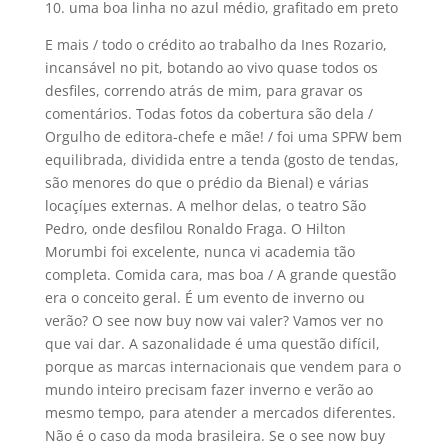
10. uma boa linha no azul médio, grafitado em preto
E mais / todo o crédito ao trabalho da Ines Rozario,
incansável no pit, botando ao vivo quase todos os
desfiles, correndo atrás de mim, para gravar os
comentários. Todas fotos da cobertura são dela /
Orgulho de editora-chefe e mãe! / foi uma SPFW bem
equilibrada, dividida entre a tenda (gosto de tendas,
são menores do que o prédio da Bienal) e várias
locaçíµes externas. A melhor delas, o teatro São
Pedro, onde desfilou Ronaldo Fraga. O Hilton
Morumbi foi excelente, nunca vi academia tão
completa. Comida cara, mas boa / A grande questão
era o conceito geral. É um evento de inverno ou
verão? O see now buy now vai valer? Vamos ver no
que vai dar. A sazonalidade é uma questão difí­cil,
porque as marcas internacionais que vendem para o
mundo inteiro precisam fazer inverno e verão ao
mesmo tempo, para atender a mercados diferentes.
Não é o caso da moda brasileira. Se o see now buy