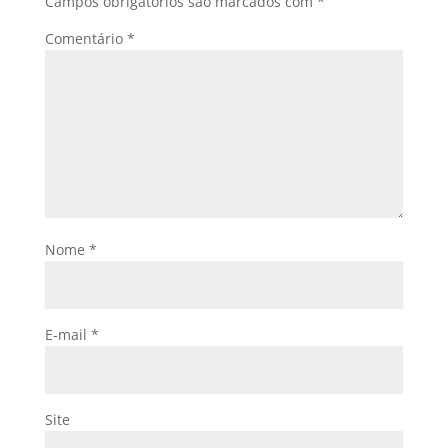
Campos obrigatórios são marcados com
*
Comentário
*
Nome
*
E-mail
*
Site