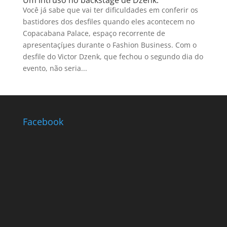
Um intruso no backstage de Dzenk.
Você já sabe que vai ter dificuldades em conferir os
bastidores dos desfiles quando eles acontecem no
Copacabana Palace, espaço recorrente de
apresentaçíµes durante o Fashion Business. Com o
desfile do Victor Dzenk, que fechou o segundo dia do
evento, não seria...
Facebook