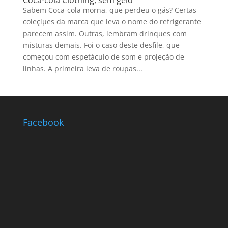
Coca-cola Clothing, sem gelo
Sabem Coca-cola morna, que perdeu o gás? Certas
coleçíµes da marca que leva o nome do refrigerante
parecem assim. Outras, lembram drinques com
misturas demais. Foi o caso deste desfile, que
começou com espetáculo de som e projeção de
linhas. A primeira leva de roupas...
Facebook