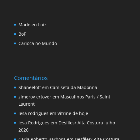
Macksen Luiz
BoF
Carioca no Mundo
Comentários
Shaneelott
em
Camiseta da Madonna
zimerov ertover
em
Masculinos Paris / Saint
Laurent
Iesa rodrigues
em
Vitrine de hoje
Iesa Rodrigues
em
Desfiles/ Alta Costura julho
2026
Carla Roberto Barbosa
em
Desfiles/ Alta Costura