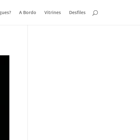
gues?
A Bordo
Vitrines
Desfiles