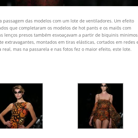
 a passagem das modelos com um lote de ventiladores. Um efeito
dos que completaram os modelos de hot pants e os maiôs com
ns lenços presos também esvoaçavam a partir de biquinis minimos
nte extravagantes, montados em tiras elásticas, cortados em redes 
real, mas na passarela e nas fotos fez o maior efeito, este lote.