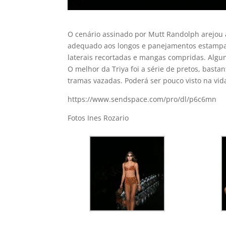
O cenário assinado por Mutt Randolph arejou
adequado aos longos e panejamentos estampa
laterais recortadas e mangas compridas. Algu
O melhor da Triya foi a série de pretos, basta
tramas vazadas. Poderá ser pouco visto na vida 
https://www.sendspace.com/pro/dl/p6c6mn
Fotos Ines Rozario