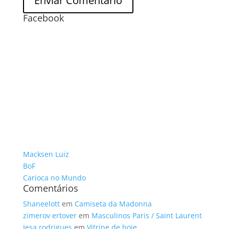
Facebook
Macksen Luiz
BoF
Carioca no Mundo
Comentários
Shaneelott
em
Camiseta da Madonna
zimerov ertover
em
Masculinos Paris / Saint Laurent
Iesa rodrigues
em
Vitrine de hoje