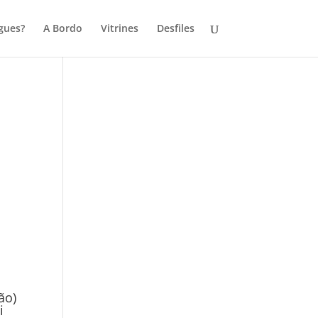
gues?
A Bordo
Vitrines
Desfiles
a
ão)
i