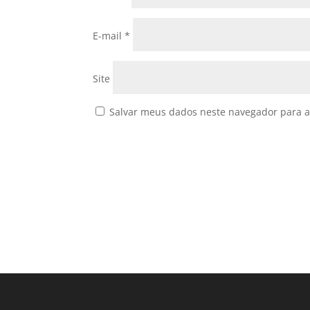
E-mail
*
Site
Salvar meus dados neste navegador para a