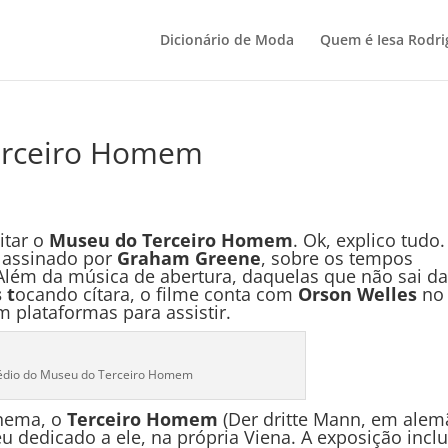
Dicionário de Moda
Quem é Iesa Rodri
erceiro Homem
itar o
Museu do Terceiro Homem
. Ok, explico tudo.
o assinado por
Graham Greene
, sobre os tempos
 Além da música de abertura, daquelas que não sai d
 t
ocando cítara, o filme conta com
Orson Welles
no
m plataformas para assistir.
édio do Museu do Terceiro Homem
inema, o
Terceiro Homem
(Der dritte Mann, em alem
 dedicado a ele, na própria Viena. A exposição inclu