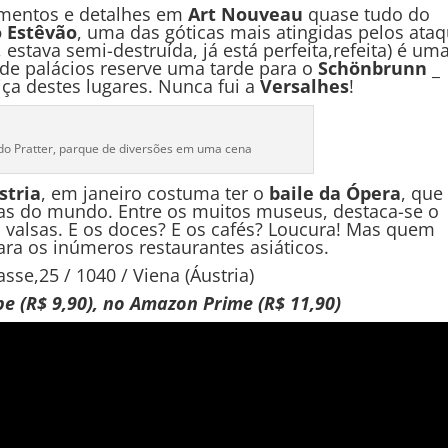
mentos e detalhes em
Art Nouveau
quase tudo do
 Estêvão
, uma das góticas mais atingidas pelos ata
estava semi-destruída, já está perfeita,refeita) é um
 de palácios reserve uma tarde para o
Schönbrunn
_
ça destes lugares. Nunca fui a
Versalhes
!
 do Pratter, parque de diversões em uma cena
stria
, em janeiro costuma ter o
baile da Ópera
, que
zas do mundo. Entre os muitos museus, destaca-se o
 valsas. E os doces? E os cafés? Loucura! Mas quem
ara os inúmeros restaurantes asiáticos.
asse,25 / 1040 / Viena (Áustria)
be (R$ 9,90), no Amazon Prime (R$ 11,90)