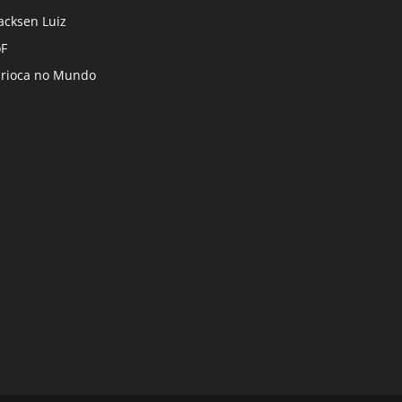
cksen Luiz
F
rioca no Mundo