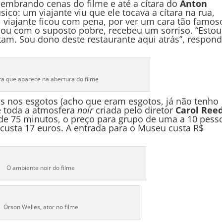
lembrando cenas do filme e até a cítara do
Anton
ico: um viajante viu que ele tocava a cítara na rua,
al viajante ficou com pena, por ver um cara tão famos
ou com o suposto pobre, recebeu um sorriso. “Estou
am. Sou dono deste restaurante aqui atrás”, respon
ra que aparece na abertura do filme
s nos esgotos (acho que eram esgotos, já não tenho
e toda a atmosfera
noir
criada pelo diretor
Carol Ree
 de 75 minutos, o preço para grupo de uma a 10 pess
 custa 17 euros. A entrada para o Museu custa R$
O ambiente noir do filme
Orson Welles, ator no filme