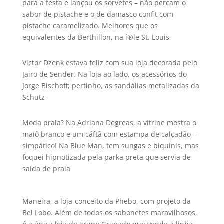
para a festa e lançou os sorvetes – não percam o
sabor de pistache e o de damasco confit com
pistache caramelizado. Melhores que os
equivalentes da Berthillon, na í®le St. Louis
Victor Dzenk estava feliz com sua loja decorada pelo
Jairo de Sender. Na loja ao lado, os acessórios do
Jorge Bischoff; pertinho, as sandálias metalizadas da
Schutz
Moda praia? Na Adriana Degreas, a vitrine mostra o
maiô branco e um cáftã com estampa de calçadão –
simpático! Na Blue Man, tem sungas e biquí­nis, mas
foquei hipnotizada pela parka preta que servia de
saí­da de praia
Maneira, a loja-conceito da Phebo, com projeto da
Bel Lobo. Além de todos os sabonetes maravilhosos,