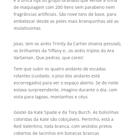
é a única loja do grupo Granado que vende a linha
de maquiagem com 200 í­tens sem parabeno nem
fragrâncias artificiais. São nove tons de base, para
embelezar desde as peles mais branquinhas até as
mulatí­ssimas
Joias, tem os anéis Trinity da Cartier (mania pessoal),
os brilhantes da Tiffany e…os anéis triplos do Ara
Vartanian. Que pedras, que cores!
Tem que subir os quatro andares de escadas
rolantes (cuidado, o piso dos andares está
escorregadio) para ver o espaço aberto. Se de noite
estava surpreendente, imagino durante o dia, com
vista para lagoas, montanhas e céus
Gostei da Kate Spade e da Tory Burch. As bolsinhas
coloridas da Kate são cobiçáveis. Pertinho, está a
Red Valentino, toda branca, com vestidos pretos
cobertos de lacinhos em bonecas brancas