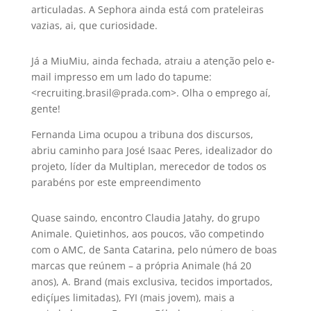
articuladas. A Sephora ainda está com prateleiras
vazias, ai, que curiosidade.
Já a MiuMiu, ainda fechada, atraiu a atenção pelo e-
mail impresso em um lado do tapume:
<recruiting.brasil@prada.com>. Olha o emprego aí­,
gente!
Fernanda Lima ocupou a tribuna dos discursos,
abriu caminho para José Isaac Peres, idealizador do
projeto, lí­der da Multiplan, merecedor de todos os
parabéns por este empreendimento
Quase saindo, encontro Claudia Jatahy, do grupo
Animale. Quietinhos, aos poucos, vão competindo
com o AMC, de Santa Catarina, pelo número de boas
marcas que reúnem – a própria Animale (há 20
anos), A. Brand (mais exclusiva, tecidos importados,
ediçíµes limitadas), FYI (mais jovem), mais a