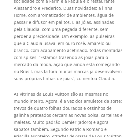
sociedade com a Farm e a Fábula e o restaurante
Alessandro e Frederico. Duas novidades: a linha
Home, com aromatizador de ambientes, água de
passar e difusor em palitos. E as jóias, assinadas
pela Claudia, com uma pegada diferente, sem
perder a preciosidade. Um exemplo, as pulseiras
que a Claudia usava, em ouro rosê, amarelo ou
branco, com acabamento acetinado, todas montadas
com spikes. “Estamos trazendo as jóias para o
mercado da moda, ação que ainda está começando
no Brasil, mas lá fora muitas marcas já desenvolvem
suas próprias linhas de joias”, comentou Claudia.
As vitrines da Louis Vuitton são as mesmas no
mundo inteiro. Agora, é a vez dos amuletos da sorte:
trevos de quatro folhas dourados e ossinhos de
galinha prateados cercam as novas bolsa, carteiras e
maletas. Muito padrão Damier (adoro) e agora
sapatos também. Segundo Patricia Romano e
Priscilla Monteiro,
attachés de presse
da Louis Vuitton,