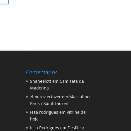
Comentários
Shaneelott
em
Camiseta da
Madonna
zimerov ertover
em
Masculinos
Paris / Saint Laurent
Iesa rodrigues
em
Vitrine de
hoje
Iesa Rodrigues
em
Desfiles/