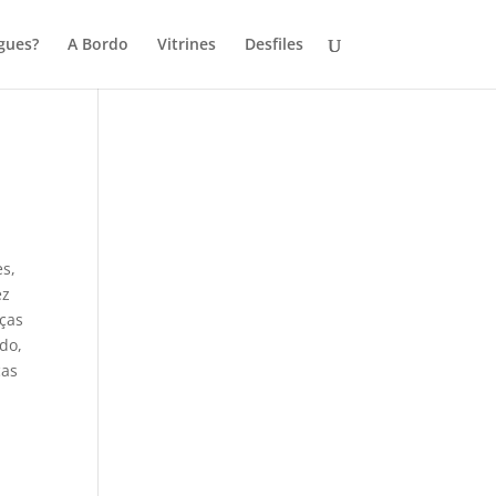
gues?
A Bordo
Vitrines
Desfiles
es,
ez
eças
do,
ças