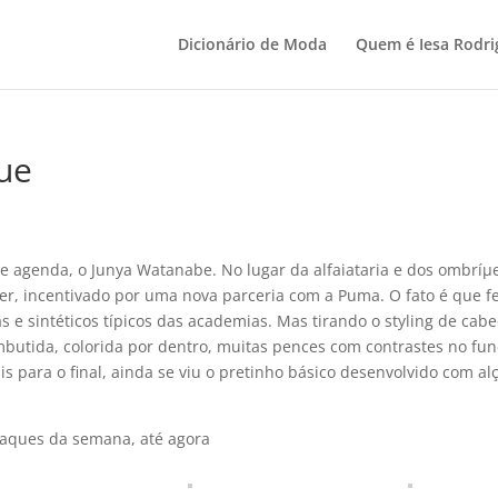
Dicionário de Moda
Quem é Iesa Rodri
ue
agenda, o Junya Watanabe. No lugar da alfaiataria e dos ombríµ
 ver, incentivado por uma nova parceria com a Puma. O fato é que f
ras e sintéticos tí­picos das academias. Mas tirando o styling de cab
mbutida, colorida por dentro, muitas pences com contrastes no fun
s para o final, ainda se viu o pretinho básico desenvolvido com al
staques da semana, até agora