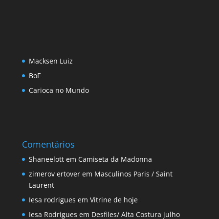
Macksen Luiz
BoF
Carioca no Mundo
Comentários
Shaneelott
em
Camiseta da Madonna
zimerov ertover
em
Masculinos Paris / Saint
Laurent
Iesa rodrigues
em
Vitrine de hoje
Iesa Rodrigues
em
Desfiles/ Alta Costura julho