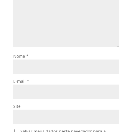
Nome
*
E-mail
*
Site
Salvar meus dados neste navegador para a