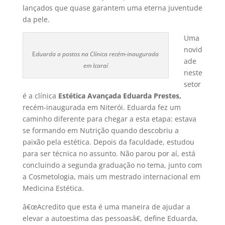
lançados que quase garantem uma eterna juventude
da pele.
Uma
novid
E
duarda a postos na Clí­nica recém-inaugurada
ade
em Icaraí­
neste
setor
é a clí­nica
Estética Avançada Eduarda Prestes,
recém-inaugurada em Niterói. Eduarda fez um
caminho diferente para chegar a esta etapa: estava
se formando em Nutrição quando descobriu a
paixão pela estética. Depois da faculdade, estudou
para ser técnica no assunto. Não parou por aí­, está
concluindo a segunda graduação no tema, junto com
a Cosmetologia, mais um mestrado internacional em
Medicina Estética.
â€œAcredito que esta é uma maneira de ajudar a
elevar a autoestima das pessoasâ€, define Eduarda,