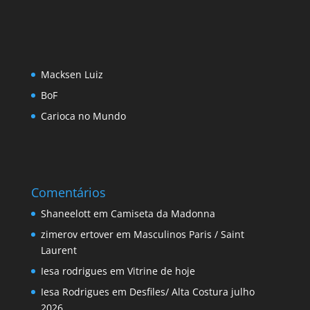
Macksen Luiz
BoF
Carioca no Mundo
Comentários
Shaneelott
em
Camiseta da Madonna
zimerov ertover
em
Masculinos Paris / Saint
Laurent
Iesa rodrigues
em
Vitrine de hoje
Iesa Rodrigues
em
Desfiles/ Alta Costura julho
2026