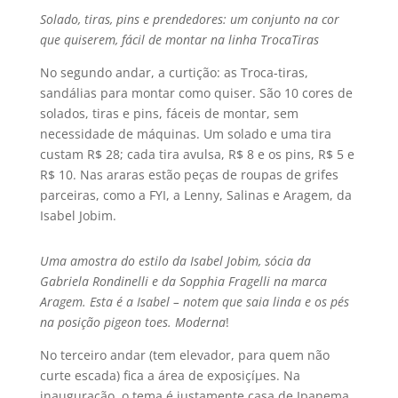
Solado, tiras, pins e prendedores: um conjunto na cor
que quiserem, fácil de montar na linha TrocaTiras
No segundo andar, a curtição: as Troca-tiras,
sandálias para montar como quiser. São 10 cores de
solados, tiras e pins, fáceis de montar, sem
necessidade de máquinas. Um solado e uma tira
custam R$ 28; cada tira avulsa, R$ 8 e os pins, R$ 5 e
R$ 10. Nas araras estão peças de roupas de grifes
parceiras, como a FYI, a Lenny, Salinas e Aragem, da
Isabel Jobim.
Uma amostra do estilo da Isabel Jobim, sócia da
Gabriela Rondinelli e da Sopphia Fragelli na marca
Aragem. Esta é a Isabel – notem que saia linda e os pés
na posição pigeon toes. Moderna
!
No terceiro andar (tem elevador, para quem não
curte escada) fica a área de exposiçíµes. Na
inauguração, o tema é justamente casa de Ipanema.