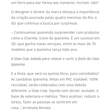
um ferro para dar forma aos números. Incrí­vel, não?
O designer e diretor da marca destaca a importância
da criação assinada pelas quatro meninas do Rio, e
diz que continua a busca por surpresas.
– Continuamos querendo surpreender com produtos
como a Charme, í­cone da Ipanema. É um sucesso em
3D, que ganha novas versíµes, entre os mais de 70
modelos que a Ipanema lança todo ano.
A Slow Cow, bebida para relaxar e curtir a festa da Casa
Ipanema
E a festa, que será na quinta-feira, para convidados?
As sandálias Ipanema, feitas em PVC injetável, 100%
reciclável, serão celebradas com uma bebida
diferente: a Slow Cow, lí­quido sem álcool, azulado, à
base de valeriana e melissa. “Para acalmar, reduzir o
stress, fazer as pessoas se sentirem em
casa…”arremata Renata.