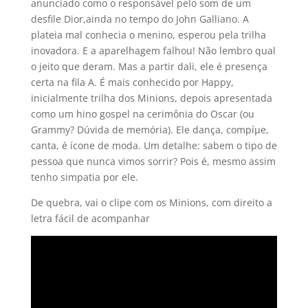
anunciado como o responsável pelo som de um
desfile Dior,ainda no tempo do John Galliano. A
plateia mal conhecia o menino, esperou pela trilha
inovadora. E a aparelhagem falhou! Não lembro qual
o jeito que deram. Mas a partir dali, ele é presença
certa na fila A. É mais conhecido por Happy,
inicialmente trilha dos Minions, depois apresentada
como um hino gospel na cerimônia do Oscar (ou
Grammy? Dúvida de memória). Ele dança, compíµe,
canta, é í­cone de moda. Um detalhe: sabem o tipo de
pessoa que nunca vimos sorrir? Pois é, mesmo assim
tenho simpatia por ele.
De quebra, vai o clipe com os Minions, com direito a
letra fácil de acompanhar