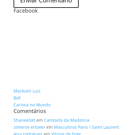
Facebook
Macksen Luiz
BoF
Carioca no Mundo
Comentários
Shaneelott
em
Camiseta da Madonna
zimerov ertover
em
Masculinos Paris / Saint Laurent
Iesa rodrigues
em
Vitrine de hoje