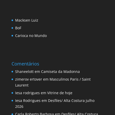
Macksen Luiz
BoF
Carioca no Mundo
Comentários
Shaneelott
em
Camiseta da Madonna
zimerov ertover
em
Masculinos Paris / Saint
Laurent
Iesa rodrigues
em
Vitrine de hoje
Iesa Rodrigues
em
Desfiles/ Alta Costura julho
2026
Carla Roberto Barbosa
em
Desfiles/ Alta Costura